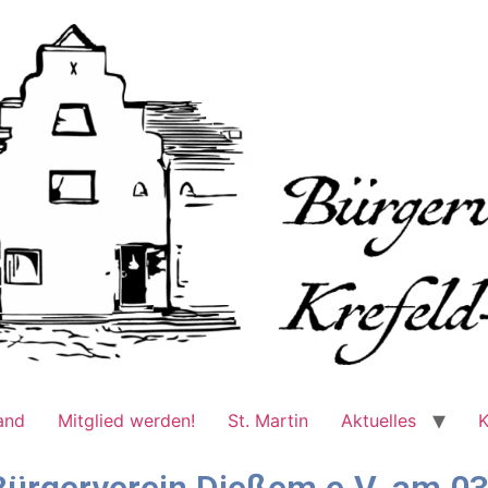
and
Mitglied werden!
St. Martin
Aktuelles
K
ürgerverein Dießem e.V. am 03